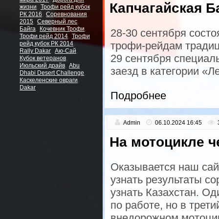
Капчагайская Б
,
жизни
Трофи рейд кубок
,
РК 2016
Соревнования
,
,
2015
Северный лес
,
,
Байга
Кочевник Трофи
28-30 сентября сост
,
Трофи рейд 2014
Трофи
,
трофи-рейдам тради
рейд кубок РК 2014
,
,
Rally Dakar
Аю-Сай
29 сентября специал
,
Кубок ветеранов
,
Июльский драйв
Abu
заезд в категории «Л
,
Dhabi Desert Challenge
,
Каскеленские овраги
Dakar
Подробнее
Admin
06.10.2024 16:45
На мотоцикле ч
Оказывается наш сай
узнать результаты со
узнать Казахстан. Од
по работе, но в трет
внедорожном мотоцик