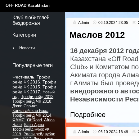
OFF ROAD Kazakhstan
Клуб любителей
бездорожья
Admin
06.10.2024 23:05
Маслов 2012
Категории
Новости
16 декабря 2012 год
Казахстана «Off Road
Популярные теги
Club» и Комитетом п
Акимата города Алма
Фестиваль
Трофи
,
г.Алматы был прове
рейд ЧК 2016
Трофи
,
рейд ЧК 2015
Трофи
,
внедорожного авто
рейд ЧК 2017
,
Новый
год
,
Трофи рейд 2013
,
Независимости Респ
Трофи рейд ЧК 2018
,
Джип Спринт
,
Капчагайская Баха
,
Подробнее
Трофи рейд ЧК 2014
,
ФАМС
,
OffRoad
,
Africa
Race
,
,
Кара-Арша
Трофи рейд кубок РК
Admin
06.10.2024 16:49
,
2019
Ралли рейд кубок
,
мира 2017
Дорога для