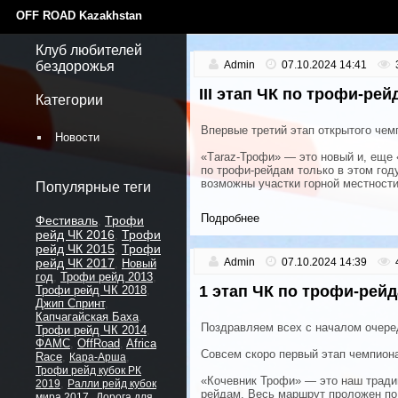
OFF ROAD Kazakhstan
Клуб любителей
бездорожья
Admin
07.10.2024 14:41
III этап ЧК по трофи-рей
Категории
Впервые третий этап открытого чем
Новости
«Тaraz-Трофи» — это новый и, еще
по трофи-рейдам только в этом го
возможны участки горной местности
Популярные теги
Подробнее
Фестиваль
Трофи
,
рейд ЧК 2016
Трофи
,
рейд ЧК 2015
Трофи
,
рейд ЧК 2017
Admin
07.10.2024 14:39
,
Новый
год
,
Трофи рейд 2013
,
1 этап ЧК по трофи-рей
Трофи рейд ЧК 2018
,
Джип Спринт
,
Капчагайская Баха
,
Поздравляем всех с началом очере
Трофи рейд ЧК 2014
,
ФАМС
,
OffRoad
,
Africa
Совсем скоро первый этап чемпион
Race
,
,
Кара-Арша
Трофи рейд кубок РК
«Кочевник Трофи» — это наш традиц
,
2019
Ралли рейд кубок
рейдам. Весь маршрут проложен по
,
мира 2017
Дорога для