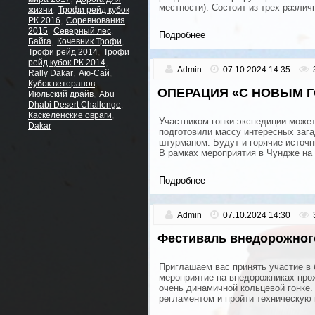
местности). Состоит из трех разли
,
жизни
Трофи рейд кубок
,
РК 2016
Соревнования
,
,
2015
Северный лес
Подробнее
,
,
Байга
Кочевник Трофи
,
Трофи рейд 2014
Трофи
,
рейд кубок РК 2014
Admin
07.10.2024 14:35
,
,
Rally Dakar
Аю-Сай
,
Кубок ветеранов
ОПЕРАЦИЯ «С НОВЫМ Г
,
Июльский драйв
Abu
,
Dhabi Desert Challenge
,
Каскеленские овраги
Участником гонки-экспедиции может
Dakar
подготовили массу интересных зага
штурманом. Будут и горячие источн
В рамках мероприятия в Чундже на
Подробнее
Admin
07.10.2024 14:30
Фестиваль внедорожног
Приглашаем вас принять участие
мероприятие на внедорожниках прох
очень динамичной кольцевой гонке.
регламентом и пройти техническую