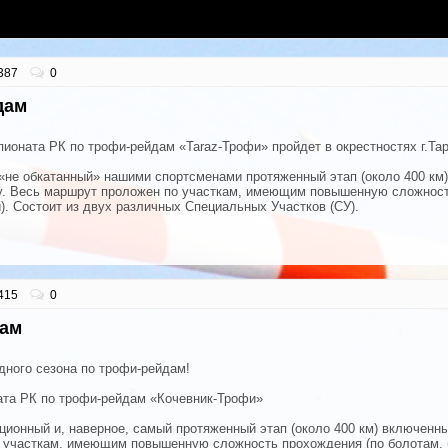
387
0
дам
пионата РК по трофи-рейдам «Taraz-Трофи» пройдет в окрестностях г.Тар
 «не обкатанный» нашими спортсменами протяженный этап (около 400 км
ду. Весь маршрут проложен по участкам, имеющим повышенную сложност
). Состоит из двух различных Специальных Участков (СУ).
415
0
дам
дного сезона по трофи-рейдам!
ата РК по трофи-рейдам «Кочевник-Трофи»
ионный и, наверное, самый протяженный этап (около 400 км) включенны
 участкам, имеющим повышенную сложность прохождения (по болотам, 