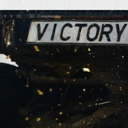
7
8
9
10
..
22
Следующая