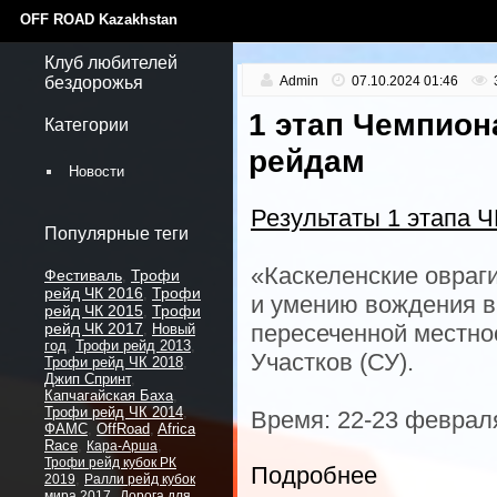
OFF ROAD Kazakhstan
Клуб любителей
бездорожья
Admin
07.10.2024 01:46
1 этап Чемпион
Категории
рейдам
Новости
Результаты 1 этапа Ч
Популярные теги
«Каскеленские овраг
Фестиваль
Трофи
,
рейд ЧК 2016
Трофи
,
и умению вождения 
рейд ЧК 2015
Трофи
,
рейд ЧК 2017
пересеченной местно
,
Новый
год
,
Трофи рейд 2013
,
Участков (СУ).
Трофи рейд ЧК 2018
,
Джип Спринт
,
Капчагайская Баха
,
Трофи рейд ЧК 2014
,
Время: 22-23 феврал
ФАМС
,
OffRoad
,
Africa
Race
,
,
Кара-Арша
Трофи рейд кубок РК
Подробнее
,
2019
Ралли рейд кубок
,
мира 2017
Дорога для