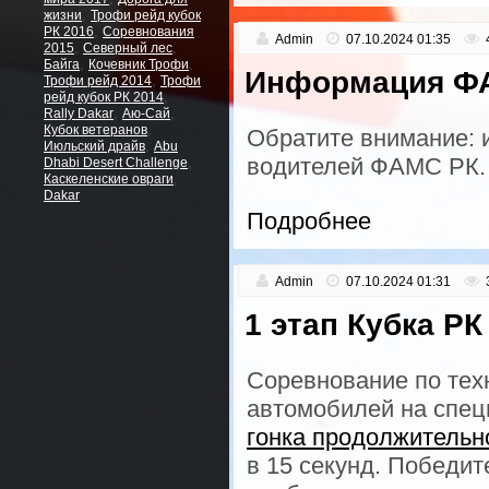
,
жизни
Трофи рейд кубок
,
РК 2016
Соревнования
Admin
07.10.2024 01:35
,
,
2015
Северный лес
,
,
Байга
Кочевник Трофи
Информация Ф
,
Трофи рейд 2014
Трофи
,
рейд кубок РК 2014
,
,
Rally Dakar
Аю-Сай
,
Кубок ветеранов
Обратите внимание: 
,
Июльский драйв
Abu
водителей ФАМС РК.
,
Dhabi Desert Challenge
,
Каскеленские овраги
Dakar
Подробнее
Admin
07.10.2024 01:31
1 этап Кубка Р
Соревнование по тех
автомобилей на спец
гонка продолжительн
в 15 секунд. Победи