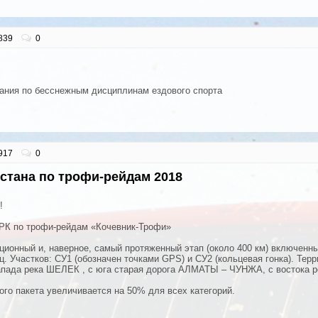
839
0
ания по бесснежным дисциплинам ездового спорта
917
0
хстана по трофи-рейдам 2018
!
 РК по трофи-рейдам «Кочевник-Трофи»
ионный и, наверное, самый протяженный этап (около 400 км) включенны
ц. Участков: СУ1 (обозначен точками GPS) и СУ2 (кольцевая гонка). Тер
запада река ШЕЛЕК , с юга старая дорога АЛМАТЫ – ЧУНЖА, с востока 
ого пакета увеличивается на 50% для всех категорий.