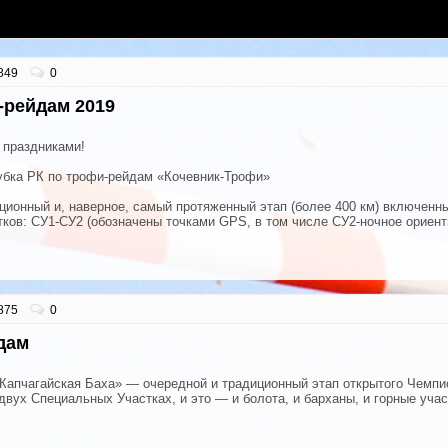
849
0
и-рейдам 2019
 праздниками!
Кубка РК по трофи-рейдам «Кочевник-Трофи»
ионный и, наверное, самый протяженный этап (более 400 км) включенны
тков: СУ1-СУ2 (обозначены точками GPS, в том числе СУ2-ночное ориенти
875
0
дам
Капчагайская Баха» — очередной и традиционный этап открытого Чемпи
двух Специальных Участках, и это — и болота, и барханы, и горные учас