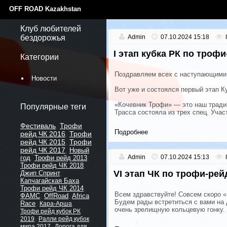
OFF ROAD Kazakhstan
Клуб любителей
бездорожья
Admin
07.10.2024 15:18
I этап кубка РК по троф
Категории
Поздравляем всех с наступающими
Новости
Вот уже и состоялся первый этап 
«Кочевник Трофи» — это наш традиц
Популярные теги
Трасса состояла из трех спец. Учас
Фестиваль
Трофи
,
Подробнее
рейд ЧК 2016
Трофи
,
рейд ЧК 2015
Трофи
,
рейд ЧК 2017
,
Новый
Admin
07.10.2024 15:13
год
,
Трофи рейд 2013
,
Трофи рейд ЧК 2018
,
VI этап ЧК по трофи-рей
Джип Спринт
,
Капчагайская Баха
,
Трофи рейд ЧК 2014
,
Всем здравствуйте! Совсем скоро «
ФАМС
,
OffRoad
,
Africa
Будем рады встретиться с вами на 
Race
,
,
Кара-Арша
очень зрелищную кольцевую гонку.
Трофи рейд кубок РК
,
2019
Ралли рейд кубок
,
мира 2017
Дорога для