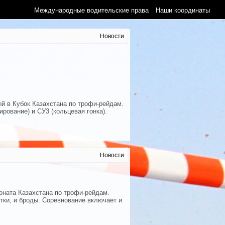
Международные водительские права
Наши координаты
Новости
й в Кубок Казахстана по трофи-рейдам.
рование) и СУ3 (кольцевая гонка).
Новости
оната Казахстана по трофи-рейдам.
тки, и броды. Соревнование включает и